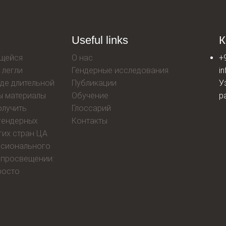
Useful links
К
ющейся
О нас
+
 легли
Гендерные исследования
i
де длительной
Публикации
У
ы материалы
Обучение
р
олучить
Глоссарий
гендерных
Контакты
гих стран ЦА
ссионального
 просвещении:
росто