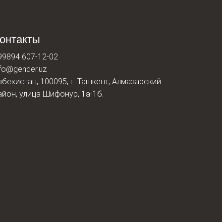
онтакты
99894 607-12-02
nfo@gender.uz
збекистан, 100095, г. Ташкент, Алмазарский
айон, улица Шифонур, 1а-1б.