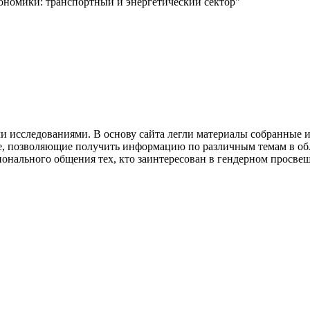
ономики: транспортный и энергетический сектор"
 исследованиями. В основу сайта легли материалы собранные 
е, позволяющие получить информацию по различным темам в обл
ионального общения тех, кто заинтересован в гендерном просвещ