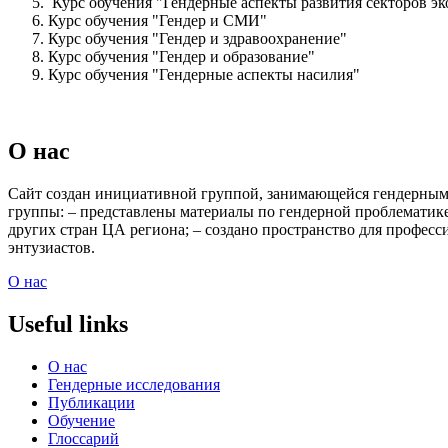
Курс обучения "Гендерные аспекты развития секторов эк
Курс обучения "Гендер и СМИ"
Курс обучения "Гендер и здравоохранение"
Курс обучения "Гендер и образование"
Курс обучения "Гендерные аспекты насилия"
О нас
Сайт создан инициативной группой, занимающейся гендерными
группы: – представлены материалы по гендерной проблематик
других стран ЦА региона; – создано пространство для професс
энтузиастов.
О нас
Useful links
О нас
Гендерные исследования
Публикации
Обучение
Глоссарий